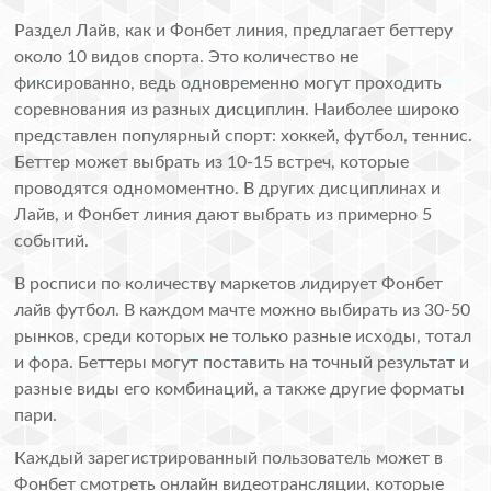
Раздел Лайв, как и Фонбет линия, предлагает беттеру
около 10 видов спорта. Это количество не
фиксированно, ведь одновременно могут проходить
соревнования из разных дисциплин. Наиболее широко
представлен популярный спорт: хоккей, футбол, теннис.
Беттер может выбрать из 10-15 встреч, которые
проводятся одномоментно. В других дисциплинах и
Лайв, и Фонбет линия дают выбрать из примерно 5
событий.
В росписи по количеству маркетов лидирует Фонбет
лайв футбол. В каждом мачте можно выбирать из 30-50
рынков, среди которых не только разные исходы, тотал
и фора. Беттеры могут поставить на точный результат и
разные виды его комбинаций, а также другие форматы
пари.
Каждый зарегистрированный пользователь может в
Фонбет смотреть онлайн видеотрансляции, которые