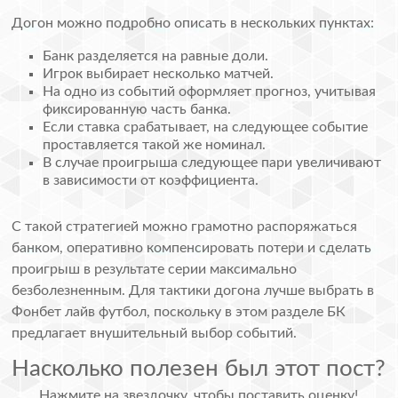
Догон можно подробно описать в нескольких пунктах:
Банк разделяется на равные доли.
Игрок выбирает несколько матчей.
На одно из событий оформляет прогноз, учитывая
фиксированную часть банка.
Если ставка срабатывает, на следующее событие
проставляется такой же номинал.
В случае проигрыша следующее пари увеличивают
в зависимости от коэффициента.
С такой стратегией можно грамотно распоряжаться
банком, оперативно компенсировать потери и сделать
проигрыш в результате серии максимально
безболезненным. Для тактики догона лучше выбрать в
Фонбет лайв футбол, поскольку в этом разделе БК
предлагает внушительный выбор событий.
Насколько полезен был этот пост?
Нажмите на звездочку, чтобы поставить оценку!